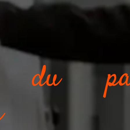
n du pat
r